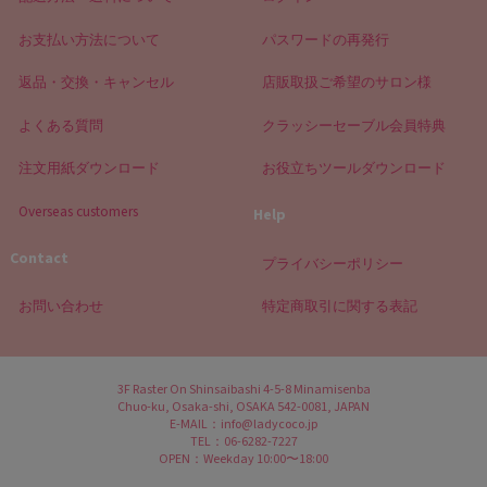
お支払い方法について
パスワードの再発行
返品・交換・キャンセル
店販取扱ご希望のサロン様
よくある質問
クラッシーセーブル会員特典
注文用紙ダウンロード
お役立ちツールダウンロード
Overseas customers
Help
Contact
プライバシーポリシー
お問い合わせ
特定商取引に関する表記
3F Raster On Shinsaibashi 4-5-8 Minamisenba
Chuo-ku, Osaka-shi, OSAKA 542-0081, JAPAN
E-MAIL：info@ladycoco.jp
TEL：06-6282-7227
OPEN：Weekday 10:00〜18:00