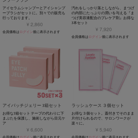
ンプーブラシ
アイセラムシャンプーとアイシャンプ
汚れをしっかり落としながら、まつげ
ーブラシがセットに。別々での販売も
の内部にたっぷりの潤いを与える『ま
行っております。
つげ美容液配合のプレケア剤』お得な
3本セット
¥ 2,860
¥ 7,920
会員価格は
ログイン
後に表示されます
会員価格は
ログイン
後に表示されます
アイパッチジェリー 3箱セット
ラッシュケース ３個セット
お得な3箱セット テープの代わりに下
お得な３個セット。蓋付きでそのまま
まぶたを保護し、施術しながら目元ケ
片付けられるので、サロンワークが
ア
楽々に。
¥ 6,600
¥ 5,940
会員価格は
ログイン
後に表示されます
会員価格は
ログイン
後に表示されます