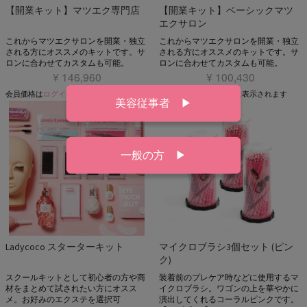
【開業キット】マツエク専門店
【開業キット】ベーシックマツ
エクサロン
これからマツエクサロンを開業・独立
これからマツエクサロンを開業・独立
される方にオススメのキットです。サ
される方にオススメのキットです。サ
ロンに合わせてカスタムも可能。
ロンに合わせてカスタムも可能。
¥ 146,960
¥ 100,430
会員価格は
ログイン
後に表示されます
会員価格は
ログイン
後に表示されます
美容従事者 ▶
一般の方 ▶
Ladycoco スターターキット
マイクロブラシ3個セット (ピン
ク)
スクールキットとして初心者の方や商
装着前のプレケア時などに使用するマ
材をまとめて試されたい方にオスス
イクロブラシ。ワゴンの上を華やかに
メ。お好みのエクステを選択可
演出してくれるコーラルピンクです。