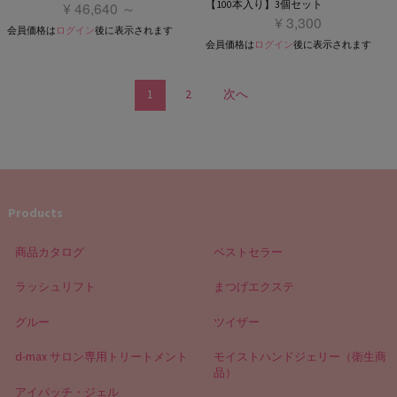
【100本入り】3個セット
¥ 46,640 ～
¥ 3,300
会員価格は
ログイン
後に表示されます
会員価格は
ログイン
後に表示されます
1
2
次へ
Products
商品カタログ
ベストセラー
ラッシュリフト
まつげエクステ
グルー
ツイザー
d-max サロン専用トリートメント
モイストハンドジェリー（衛生商
品）
アイパッチ・ジェル