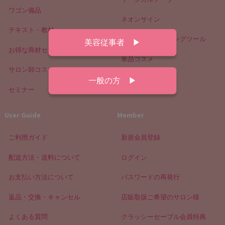
ワゴン備品
ネオンサイン
テキスト・教材
販促・カウンセリングツール
美容従事者 ▶
お得な商材セット
単品コスメ
サロン卸コスメ
コスメ販促ツール
一般の方 ▶
セミナー
User Guide
Member
ご利用ガイド
新規会員登録
配送方法・送料について
ログイン
お支払い方法について
パスワードの再発行
返品・交換・キャンセル
店販取扱ご希望のサロン様
よくある質問
クラッシーセーブル会員特典