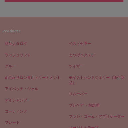
Products
商品カタログ
ベストセラー
ラッシュリフト
まつげエクステ
グルー
ツイザー
d-max サロン専用トリートメント
モイストハンドジェリー（衛生商
品）
アイパッチ・ジェル
リムーバー
アイシャンプー
プレケア ・前処理
コーティング
ブラシ・コーム・アプリケーター
プレート
サージカルテープ